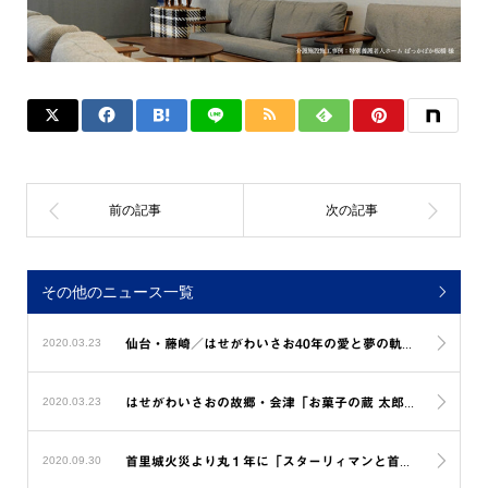
その他のニュース一覧
2020.03.23
仙台・藤崎／はせがわいさお40年の愛と夢の軌跡展〜スターリィマンと心の原風景を求めて〜
2020.03.23
はせがわいさおの故郷・会津「お菓子の蔵 太郎庵」のパッケージになりました
2020.09.30
首里城火災より丸１年に「スターリィマンと首里城再建への夢を叶えるエール展」