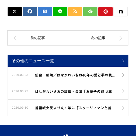
その他のニュース一覧
2020.03.23
仙台・藤崎／はせがわいさお40年の愛と夢の軌跡展〜スターリィマンと心の原風景を求めて〜
2020.03.23
はせがわいさおの故郷・会津「お菓子の蔵 太郎庵」のパッケージになりました
2020.09.30
首里城火災より丸１年に「スターリィマンと首里城再建への夢を叶えるエール展」